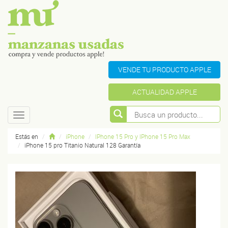
VENDE TU PRODUCTO APPLE
ACTUALIDAD APPLE
Toggle
navigation
Estás en
iPhone
IPhone 15 Pro y IPhone 15 Pro Max
iPhone 15 pro Titanio Natural 128 Garantía