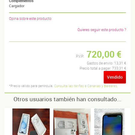
Complementos
Cargador
Opina sobre este producto
Quieres seguir este producto ?
720,00 €
P.V.P:
Gastos de envío:
13,31 €
Precio total a pagar:
733,31 €
Vendido
*Precio válido para península.
Consulta las tarifas a Canarias y Baleares.
Otros usuarios también han consultado...