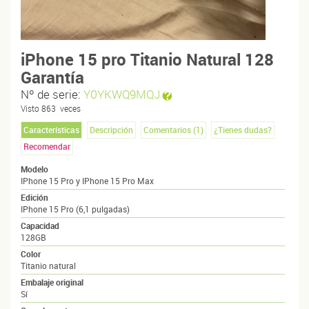
iPhone 15 pro Titanio Natural 128
Garantía
Nº de serie:
Y0YKWQ9MQJ
Visto
863
veces
Características
Descripción
Comentarios (
1
)
¿Tienes dudas?
Recomendar
Modelo
IPhone 15 Pro y IPhone 15 Pro Max
Edición
IPhone 15 Pro (6,1 pulgadas)
Capacidad
128GB
Color
Titanio natural
Embalaje original
Sí