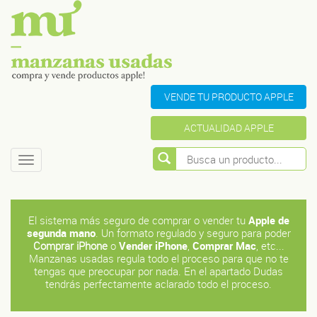
VENDE TU PRODUCTO APPLE
ACTUALIDAD APPLE
Toggle
navigation
El sistema más seguro de comprar o vender tu
Apple de
segunda mano
. Un formato regulado y seguro para poder
Comprar iPhone
o
Vender
iPhone
,
Comprar
Mac
, etc...
Manzanas usadas regula todo el proceso para que no te
tengas que preocupar por nada. En el apartado Dudas
tendrás perfectamente aclarado todo el proceso.