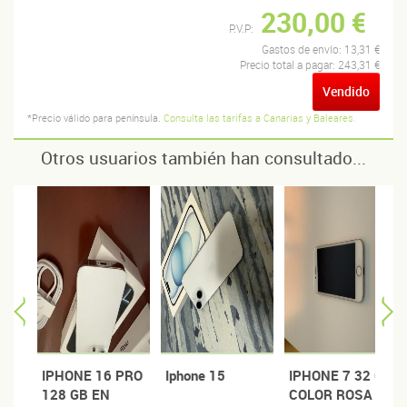
230,00 €
P.V.P:
Gastos de envío:
13,31 €
Precio total a pagar:
243,31 €
Vendido
*Precio válido para península.
Consulta las tarifas a Canarias y Baleares.
Otros usuarios también han consultado...
IPHONE 16 PRO
Iphone 15
IPHONE 7 32 GB
128 GB EN
COLOR ROSA +