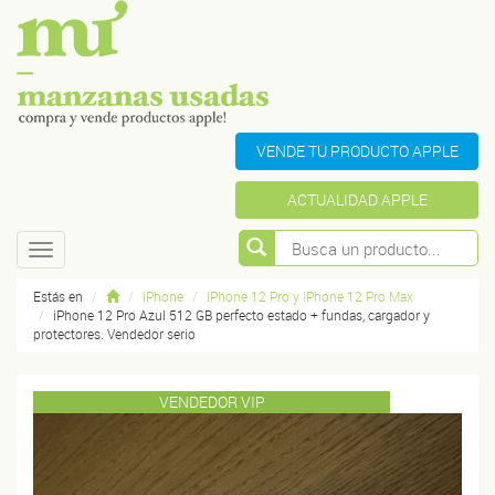
VENDE TU PRODUCTO APPLE
ACTUALIDAD APPLE
Toggle
navigation
Estás en
iPhone
iPhone 12 Pro y iPhone 12 Pro Max
iPhone 12 Pro Azul 512 GB perfecto estado + fundas, cargador y
protectores. Vendedor serio
VENDEDOR VIP