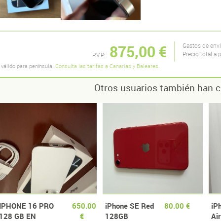
875,00 €
Gastos de env
Precio total a 
P.V.P:
 válido para península.
Consulta las tarifas a Canarias y Baleares.
Otros usuarios también han c
IPHONE 16 PRO
650.00
iPhone SE Red
80.00 €
iP
128 GB EN
€
128GB
Ai