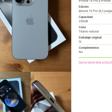
IPhone 16 Pro y IPhone
Edición
Iphone 16 Pro (6,3 pulg
Capacidad
256GB
Color
Titanio natural
Embalaje original
Sí
Complementos
No
Opina sobre este produc