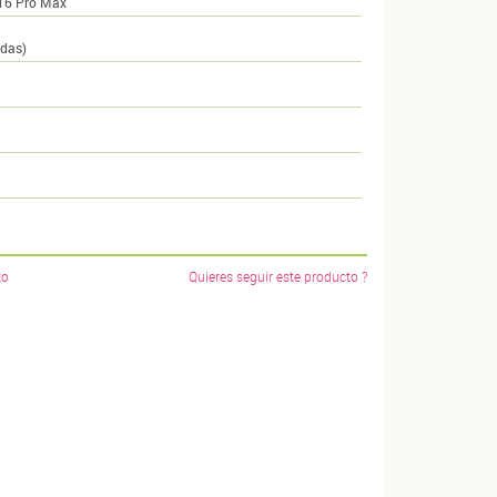
 16 Pro Max
adas)
to
Quieres seguir este producto ?