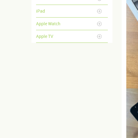
iPad
Apple Watch
Apple TV