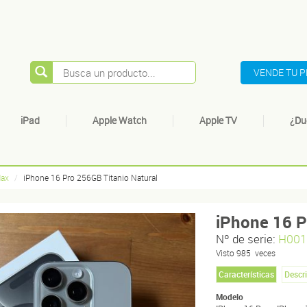
VENDE TU 
iPad
Apple Watch
Apple TV
¿Du
Max
iPhone 16 Pro 256GB Titanio Natural
iPhone 16 P
Nº de serie:
H001
Visto
985
veces
Características
Descr
Modelo