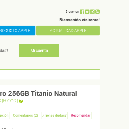
Siguenos
Bienvenido visitante!
PRODUCTO APPLE
ACTUALIDAD APPLE
das?
Mi cuenta
ro 256GB Titanio Natural
QHYY2Q
ipción
Comentarios (
2
)
¿Tienes dudas?
Recomendar