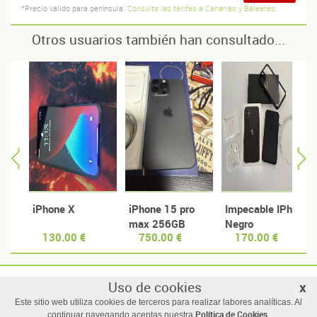
*Precio válido para península.
Consulta las tarifas a Canarias y Baleares.
Otros usuarios también han consultado...
iPhone X
iPhone 15 pro
Impecable IPhone
max 256GB
Negro
130.00 €
750.00 €
170.00 €
Titanio negro
Uso de cookies
x
© Manzanas usadas
Este sitio web utiliza cookies de terceros para realizar labores analíticas. Al
Todos los derechos reservados |
Términos y condiciones de uso
Política de Cookies
continuar navegando aceptas nuestra
.