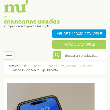
VENDE TU PRODUCTO APPLE
ACTUALIDAD APPLE
Toggle
navigation
Estás en
iPhone
IPhone 15 Pro y IPhone 15 Pro Max
iPhone 15 Pro Max 256gb. Perfecto