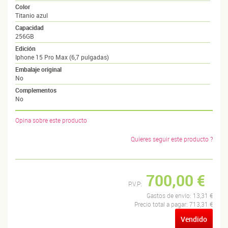
Color
Titanio azul
Capacidad
256GB
Edición
Iphone 15 Pro Max (6,7 pulgadas)
Embalaje original
No
Complementos
No
Opina sobre este producto
Quieres seguir este producto ?
700,00 €
P.V.P:
Gastos de envío:
13,31 €
Precio total a pagar:
713,31 €
Vendido