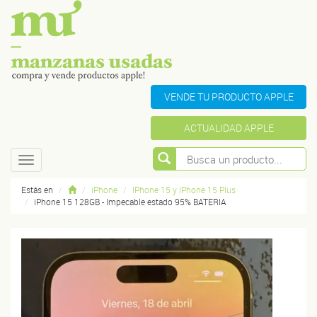
VENDE TU PRODUCTO APPLE
ACTUALIDAD APPLE
Toggle
navigation
Estás en
iPhone
IPhone 15 y IPhone 15 Plus
iPhone 15 128GB - Impecable estado 95% BATERIA