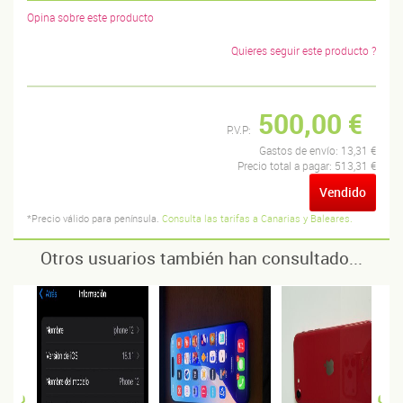
Opina sobre este producto
Quieres seguir este producto ?
500,00 €
P.V.P:
Gastos de envío:
13,31 €
Precio total a pagar:
513,31 €
Vendido
*Precio válido para península.
Consulta las tarifas a Canarias y Baleares.
Otros usuarios también han consultado...