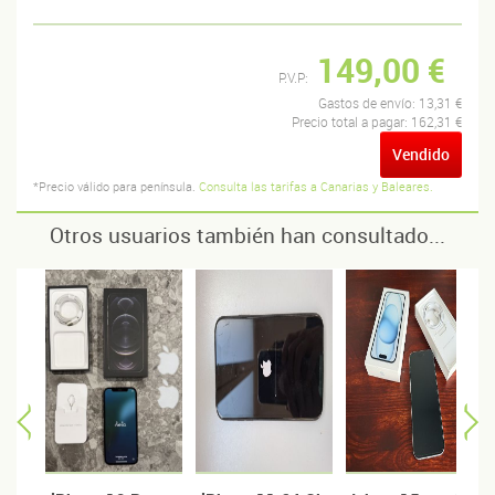
149,00 €
P.V.P:
Gastos de envío:
13,31 €
Precio total a pagar:
162,31 €
Vendido
*Precio válido para península.
Consulta las tarifas a Canarias y Baleares.
Otros usuarios también han consultado...