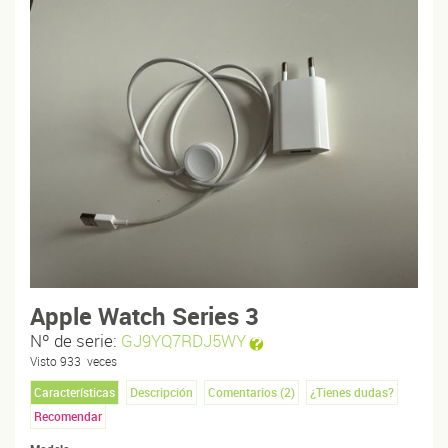
Apple Watch Series 3
Nº de serie:
GJ9YQ7RDJ5WY
Visto
933
veces
Características
Descripción
Comentarios (
2
)
¿Tienes dudas?
Recomendar