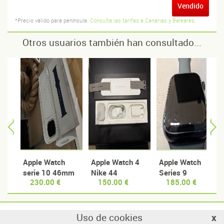
Vendido
*Precio válido para península.
Consulta las tarifas a Canarias y Baleares.
Otros usuarios también han consultado...
Apple Watch
Apple Watch 4
Apple Watch
serie 10 46mm
Nike 44
Series 9
230.00 €
150.00 €
185.00 €
Applacare+
GPS+Cellular
Gris Espacial
Uso de cookies
x
© Manzanas usadas