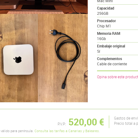
Mac Mini
Capacidad
256GB
Procesador
Chip M1
Memoria RAM
16Gb
Embalaje original
Sí
Complementos
Cable de corriente
Opina sobre este produc
520,00 €
Gastos de env
Precio total a 
P.V.P:
 válido para península.
Consulta las tarifas a Canarias y Baleares.