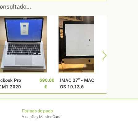
onsultado...
cbook Pro
690.00
IMAC 27" - MAC
200.00
IMac 
'' M1 2020
€
OS 10.13.6
€
BUEN ESTADO
FUNCIONAMIENTO
O PARA PIEZAS
Formas de pago
Visa, 4b y Master Card