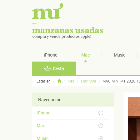
iPhone
Mac
Music
Cesta
Estás en
Mac
Mac Mini
MAC MINI M1 2020 1
Navegación
iPhone
Mac
Music