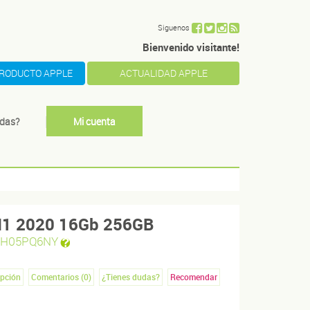
Siguenos
Bienvenido visitante!
PRODUCTO APPLE
ACTUALIDAD APPLE
das?
Mi cuenta
1 2020 16Gb 256GB
H05PQ6NY
ipción
Comentarios (
0
)
¿Tienes dudas?
Recomendar