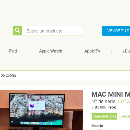
VENDE TU 
iPad
Apple Watch
Apple TV
¿Du
6Gb 256GB
MAC MINI M
Nº de serie:
C07G
Visto
896
veces
Características
Descr
Modelo