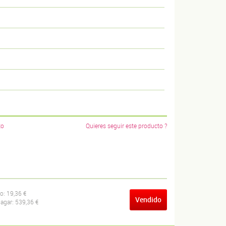
to
Quieres seguir este producto ?
ío:
19,36 €
Vendido
pagar:
539,36 €