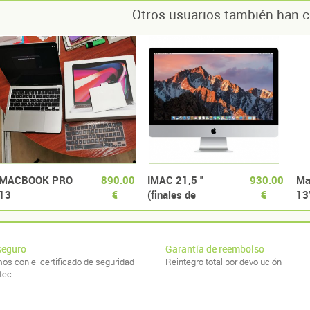
Otros usuarios también han c
MACBOOK PRO
890.00
IMAC 21,5 ''
930.00
Ma
13
€
(finales de
€
13
2015). 8GB
500Gb
SSD+1TB.
seguro
Garantía de reembolso
os con el certificado de seguridad
Reintegro total por devolución
tec