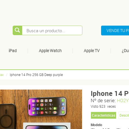
VENDE TU 
iPad
Apple Watch
Apple TV
¿Du
Max
Iphone 14 Pro 256 GB Deep purple
Iphone 14 P
Nº de serie:
H02Y
Visto
923
veces
Características
Descr
Modelo