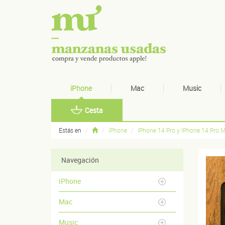
iPhone
Mac
Music
Cesta
Estás en
iPhone
IPhone 14 Pro y IPhone 14 Pro 
Navegación
iPhone
Mac
Music