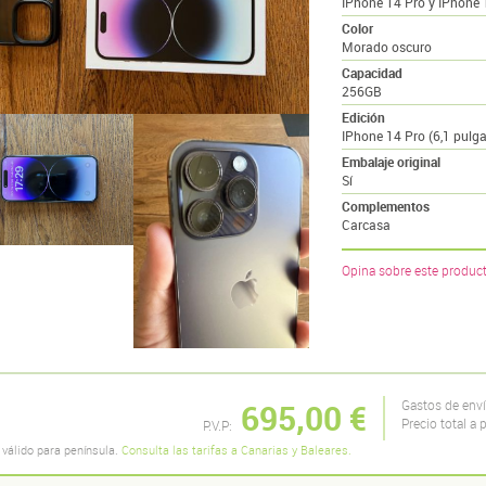
IPhone 14 Pro y IPhone
Color
Morado oscuro
Capacidad
256GB
Edición
IPhone 14 Pro (6,1 pulg
Embalaje original
Sí
Complementos
Carcasa
Opina sobre este produc
695,00 €
Gastos de env
Precio total a 
P.V.P:
 válido para península.
Consulta las tarifas a Canarias y Baleares.