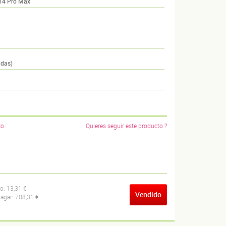
 14 Pro Max
adas)
to
Quieres seguir este producto ?
ío:
13,31 €
Vendido
pagar:
708,31 €