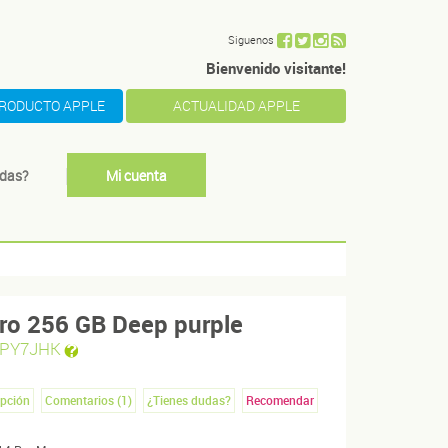
Siguenos
Bienvenido visitante!
PRODUCTO APPLE
ACTUALIDAD APPLE
das?
Mi cuenta
ro 256 GB Deep purple
PY7JHK
ipción
Comentarios (
1
)
¿Tienes dudas?
Recomendar