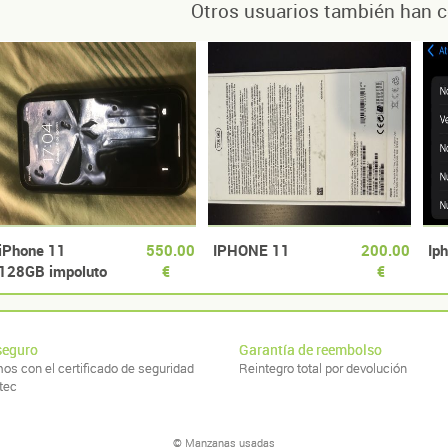
Otros usuarios también han c
iPhone 11
550.00
IPHONE 11
200.00
Ip
128GB impoluto
€
€
seguro
Garantía de reembolso
os con el certificado de seguridad
Reintegro total por devolución
tec
© Manzanas usadas