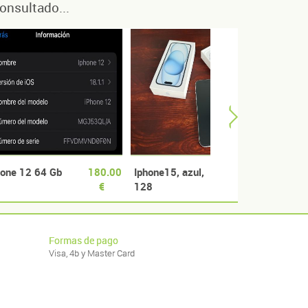
onsultado...
hone 12 64 Gb
180.00
Iphone15, azul,
480.00
IPHO
€
128
€
PRO, 
blue,
Formas de pago
Visa, 4b y Master Card