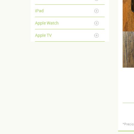
iPad
Apple Watch
Apple TV
*Precio