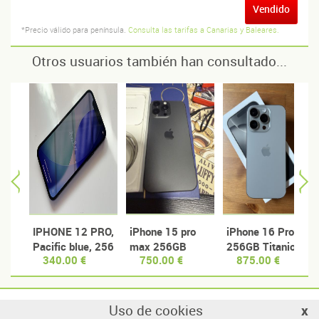
Vendido
*Precio válido para península.
Consulta las tarifas a Canarias y Baleares.
Otros usuarios también han consultado...
IPHONE 12 PRO,
iPhone 15 pro
iPhone 16 Pro
Pacific blue, 256
max 256GB
256GB Titanio
340.00 €
750.00 €
875.00 €
gb
Titanio negro
Natural
Uso de cookies
x
© Manzanas usadas