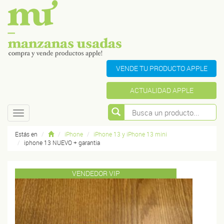
VENDE TU PRODUCTO APPLE
ACTUALIDAD APPLE
Toggle
navigation
Estás en
iPhone
iPhone 13 y iPhone 13 mini
iphone 13 NUEVO + garantia
VENDEDOR VIP