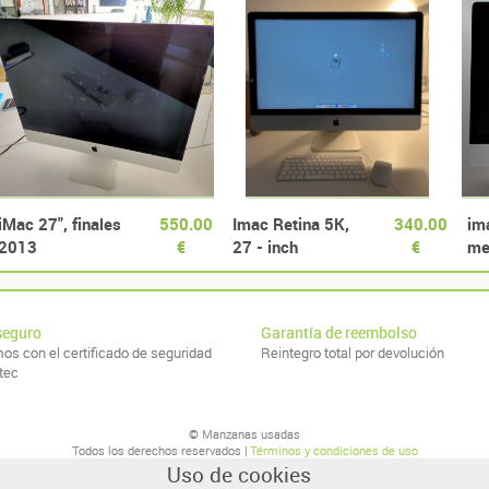
iMac 27", finales
550.00
Imac Retina 5K,
340.00
im
2013
€
27 - inch
€
me
seguro
Garantía de reembolso
os con el certificado de seguridad
Reintegro total por devolución
tec
© Manzanas usadas
Todos los derechos reservados |
Términos y condiciones de uso
Uso de cookies