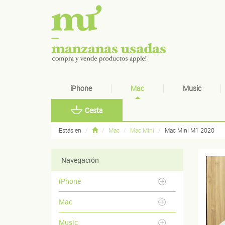
iPhone
Mac
Music
Cesta
Estás en
Mac
Mac Mini
Mac Mini M1 2020
Navegación
iPhone
Mac
Music