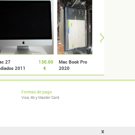
ac 27
130.00
Mac Book Pro
400.00
imac 
diados 2011
€
2020
€
Fusio
Formas de pago
Visa, 4b y Master Card
x