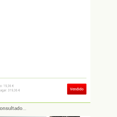
ío:
19,36 €
Vendido
pagar:
319,36 €
onsultado...