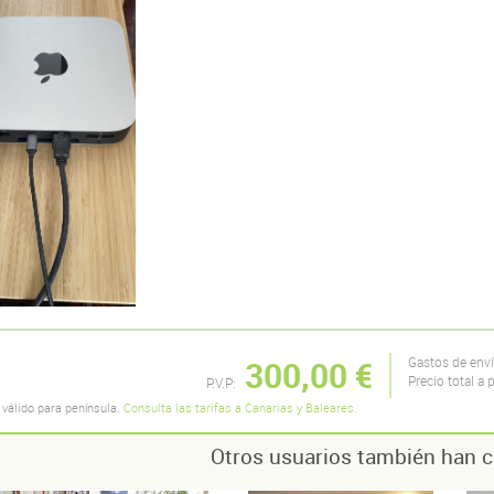
300,00 €
Gastos de env
Precio total a 
P.V.P:
 válido para península.
Consulta las tarifas a Canarias y Baleares.
Otros usuarios también han c