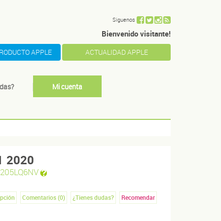
Siguenos
Bienvenido visitante!
PRODUCTO APPLE
ACTUALIDAD APPLE
das?
Mi cuenta
1 2020
205LQ6NV
ipción
Comentarios (
0
)
¿Tienes dudas?
Recomendar