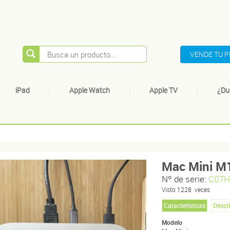
VENDE TU 
iPad
Apple Watch
Apple TV
¿Du
Mac Mini M
Nº de serie:
C07H
Visto
1228
veces
Características
Descr
Modelo