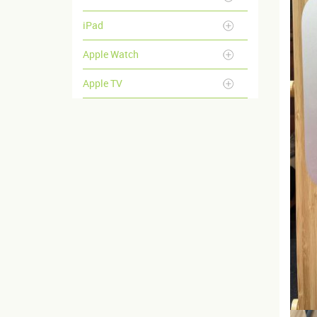
iPad
Apple Watch
Apple TV