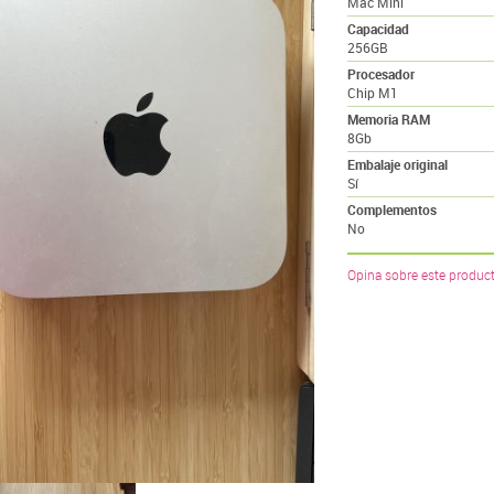
Mac Mini
Capacidad
256GB
Procesador
Chip M1
Memoria RAM
8Gb
Embalaje original
Sí
Complementos
No
Opina sobre este produc