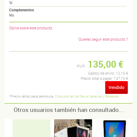
Sí
Complementos
No
Opina sobre este producto
Quieres seguir este producto ?
135,00 €
P.V.P:
Gastos de envío:
12,10 €
Precio total a pagar:
147,10 €
Vendido
*Precio válido para península.
Consulta las tarifas a Canarias y Baleares.
Otros usuarios también han consultado...