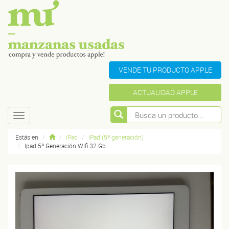
VENDE TU PRODUCTO APPLE
ACTUALIDAD APPLE
Toggle
navigation
Estás en
iPad
iPad (5ª generación)
Ipad 5ª Generación Wifi 32 Gb