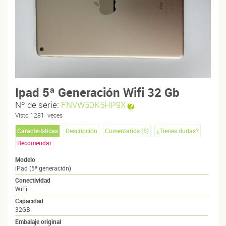
Ipad 5ª Generación Wifi 32 Gb
Nº de serie:
FNVW50K5HP9X
Visto
1281
veces
Características
Descripción
Comentarios (
6
)
¿Tienes dudas?
Recomendar
Modelo
iPad (5ª generación)
Conectividad
WiFi
Capacidad
32GB
Embalaje original