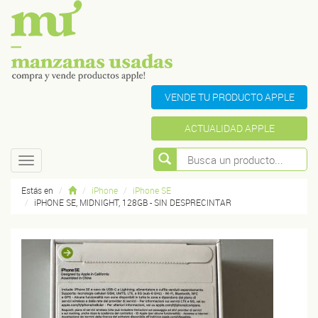
VENDE TU PRODUCTO APPLE
ACTUALIDAD APPLE
Toggle
navigation
Estás en
iPhone
iPhone SE
iPHONE SE, MIDNIGHT, 128GB - SIN DESPRECINTAR