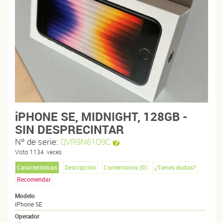
iPHONE SE, MIDNIGHT, 128GB -
SIN DESPRECINTAR
Nº de serie:
QVR9N61Q9C
Visto
1134
veces
Características
Descripción
Comentarios (
0
)
¿Tienes dudas?
Recomendar
Modelo
iPhone SE
Operador