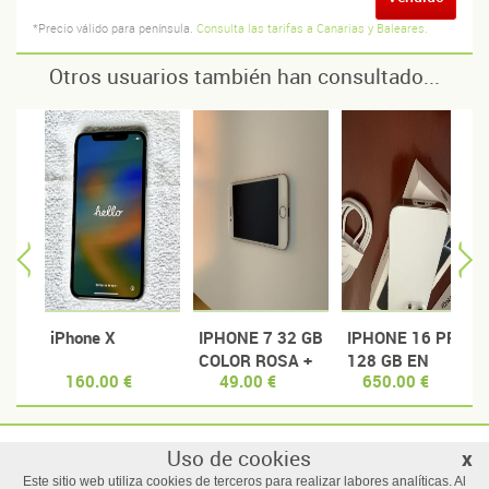
*Precio válido para península.
Consulta las tarifas a Canarias y Baleares.
Otros usuarios también han consultado...
iPhone X
IPHONE 7 32 GB
IPHONE 16 PRO
COLOR ROSA +
128 GB EN
160.00 €
49.00 €
650.00 €
FUNDA
GARANTIA Y
CON SEGURO
INCLUIDO
EXCELENTE
Uso de cookies
x
© Manzanas usadas
ESTADO
Este sitio web utiliza cookies de terceros para realizar labores analíticas. Al
Todos los derechos reservados |
Términos y condiciones de uso