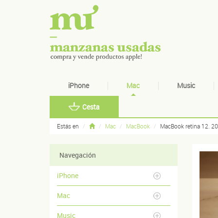
iPhone
Mac
Music
Cesta
Estás en
Mac
MacBook
MacBook retina 12. 2
Navegación
iPhone
Mac
Music