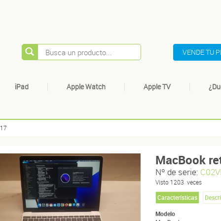
VENDE TU 
iPad
Apple Watch
Apple TV
¿Du
017
MacBook ret
Nº de serie:
C02V
Visto
1203
veces
Características
Descr
Modelo