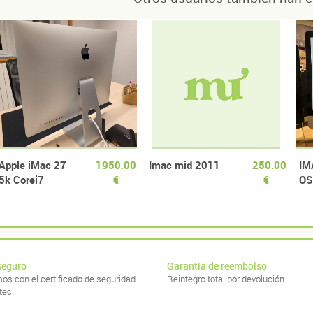
Apple iMac 27
1950.00
Imac mid 2011
250.00
IM
5k Corei7
€
€
OS
3,8Ghz
BU
FU
O 
seguro
Garantía de reembolso
os con el certificado de seguridad
Reintegro total por devolución
tec