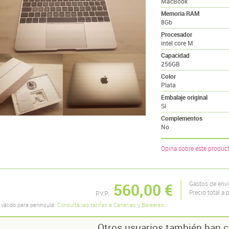
MacBook
Memoria RAM
8Gb
Procesador
intel core M
Capacidad
256GB
Color
Plata
Embalaje original
Sí
Complementos
No
Opina sobre este produc
560,00 €
Gastos de env
Precio total a 
P.V.P:
 válido para península.
Consulta las tarifas a Canarias y Baleares.
Otros usuarios también han c