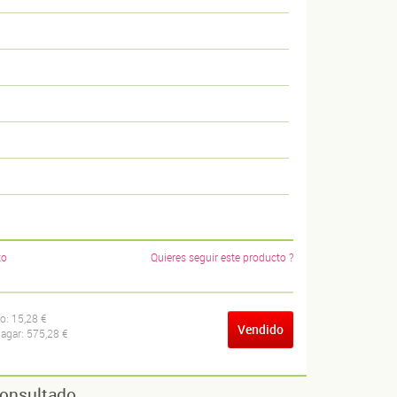
to
Quieres seguir este producto ?
ío:
15,28 €
Vendido
pagar:
575,28 €
onsultado...