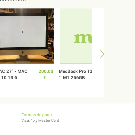
Puedo ne
hay algú
Macbook 
AC 27" - MAC
200.00
MacBook Pro 13
950.00
 10.13.6
€
´´ M1 256GB
€
EN ESTADO
8GB RAM |
iMac 
NCIONAMIENTO
Como nuevo
PARA PIEZAS
Formas de pago
Visa, 4b y Master Card