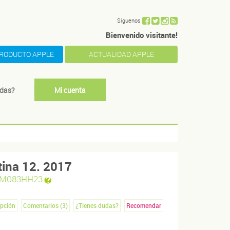
Siguenos
Bienvenido visitante!
PRODUCTO APPLE
ACTUALIDAD APPLE
das?
Mi cuenta
ina 12. 2017
M083HH23
ipción
Comentarios (
3
)
¿Tienes dudas?
Recomendar