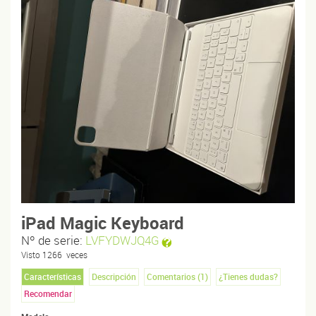
iPad Magic Keyboard
Nº de serie:
LVFYDWJQ4G
Visto
1266
veces
Características
Descripción
Comentarios (
1
)
¿Tienes dudas?
Recomendar