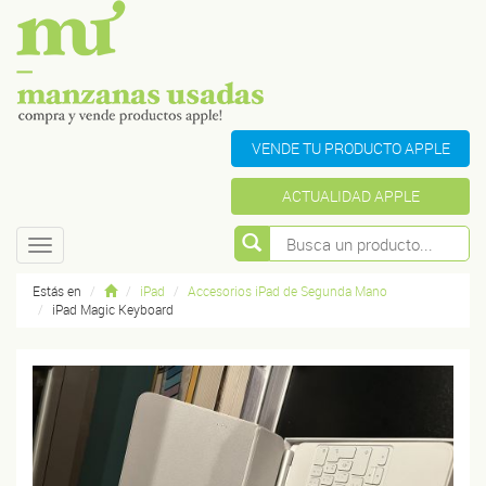
VENDE TU PRODUCTO APPLE
ACTUALIDAD APPLE
Toggle
navigation
Estás en
iPad
Accesorios iPad de Segunda Mano
iPad Magic Keyboard