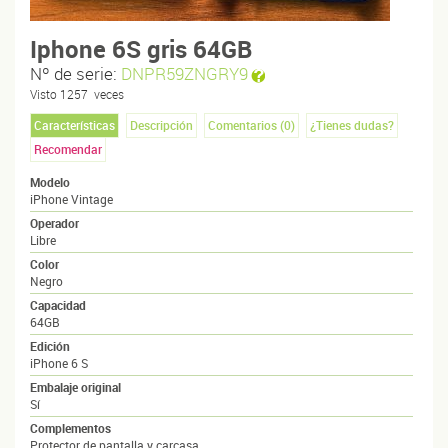
Iphone 6S gris 64GB
Nº de serie:
DNPR59ZNGRY9
Visto
1257
veces
Características
Descripción
Comentarios (
0
)
¿Tienes dudas?
Recomendar
Modelo
iPhone Vintage
Operador
Libre
Color
Negro
Capacidad
64GB
Edición
iPhone 6 S
Embalaje original
Sí
Complementos
Protector de pantalla y carcasa