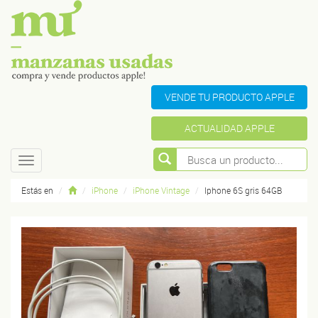
VENDE TU PRODUCTO APPLE
ACTUALIDAD APPLE
Toggle
navigation
Estás en
iPhone
iPhone Vintage
Iphone 6S gris 64GB