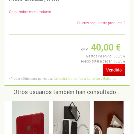
Opina sobre este producto
Quieres seguir este producto ?
40,00 €
P.V.P:
Gastos de envío:
30,25 €
Precio total a pagar:
70,25 €
Vendido
*Precio válido para península.
Consulta las tarifas a Canarias y Baleares.
Otros usuarios también han consultado...