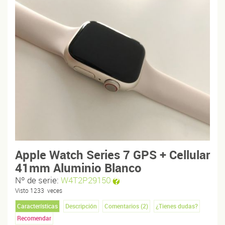
Apple Watch Series 7 GPS + Cellular
41mm Aluminio Blanco
Nº de serie:
W4T2P29150
Visto
1233
veces
Características
Descripción
Comentarios (
2
)
¿Tienes dudas?
Recomendar