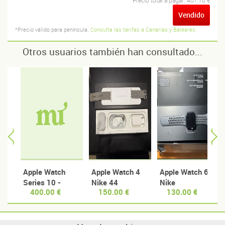
Precio total a pagar:
407,10 €
Vendido
*Precio válido para península.
Consulta las tarifas a Canarias y Baleares.
Otros usuarios también han consultado...
Apple Watch
Apple Watch 4
Apple Watch 6
Series 10 -
Nike 44
Nike
400.00 €
150.00 €
130.00 €
46mm Negro