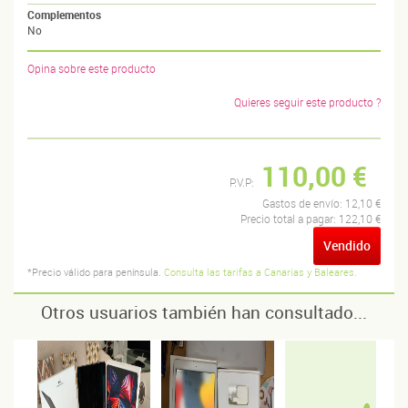
Complementos
No
Opina sobre este producto
Quieres seguir este producto ?
110,00 €
P.V.P:
Gastos de envío:
12,10 €
Precio total a pagar:
122,10 €
Vendido
*Precio válido para península.
Consulta las tarifas a Canarias y Baleares.
Otros usuarios también han consultado...