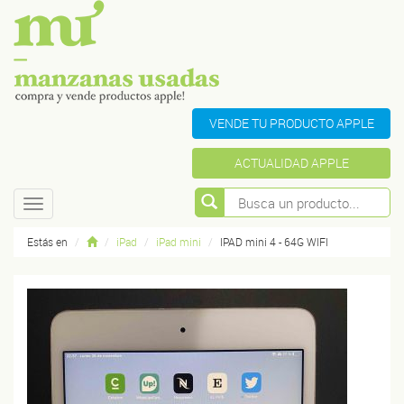
VENDE TU PRODUCTO APPLE
ACTUALIDAD APPLE
Toggle
navigation
Estás en
iPad
iPad mini
IPAD mini 4 - 64G WIFI