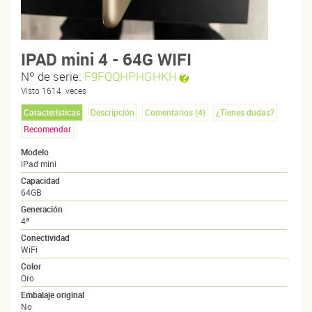
IPAD mini 4 - 64G WIFI
Nº de serie:
F9FQQHPHGHKH
Visto
1614
veces
Características
Descripción
Comentarios (
4
)
¿Tienes dudas?
Recomendar
Modelo
iPad mini
Capacidad
64GB
Generación
4ª
Conectividad
WiFi
Color
Oro
Embalaje original
No