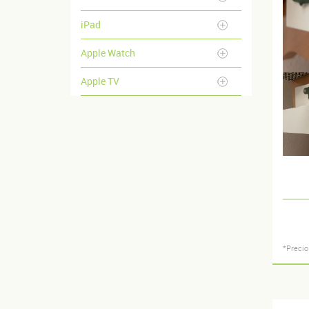
iPad
Apple Watch
Apple TV
*Precio