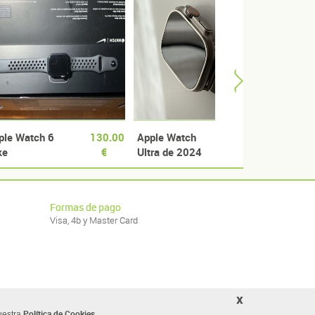
ple Watch 6
130.00
Apple Watch
500.00
Apple
ke
€
Ultra de 2024
€
Serie
GPS+C
Gris 
Formas de pago
Visa, 4b y Master Card
x
Política de Cookies
nuestra
.