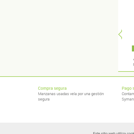
Compra segura
Pago 
Manzanas usadas vela por una gestión
Contam
segura
Syman
Este sitio web utiliza co