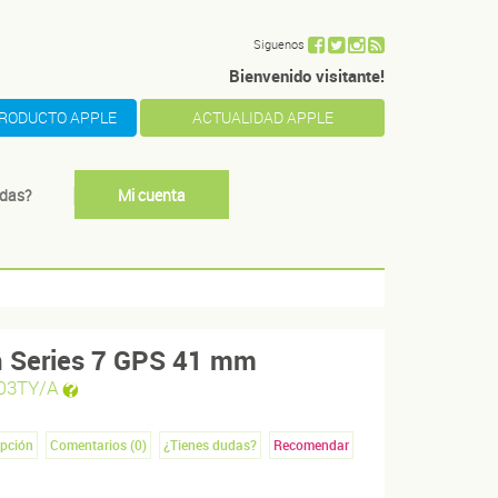
Siguenos
Bienvenido visitante!
PRODUCTO APPLE
ACTUALIDAD APPLE
das?
Mi cuenta
h Series 7 GPS 41 mm
3TY/A
ipción
Comentarios (
0
)
¿Tienes dudas?
Recomendar