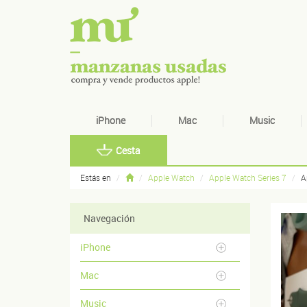
iPhone
Mac
Music
Cesta
Estás en
Apple Watch
Apple Watch Series 7
A
Navegación
iPhone
Mac
Music