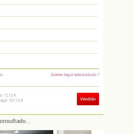
to
Quieres seguir este producto ?
ío:
12,10 €
Vendido
pagar:
337,10 €
onsultado...