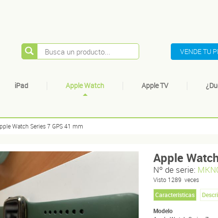
VENDE TU 
iPad
Apple Watch
Apple TV
¿Du
pple Watch Series 7 GPS 41 mm
Apple Watc
Nº de serie:
MKN0
Visto
1289
veces
Características
Descr
Modelo