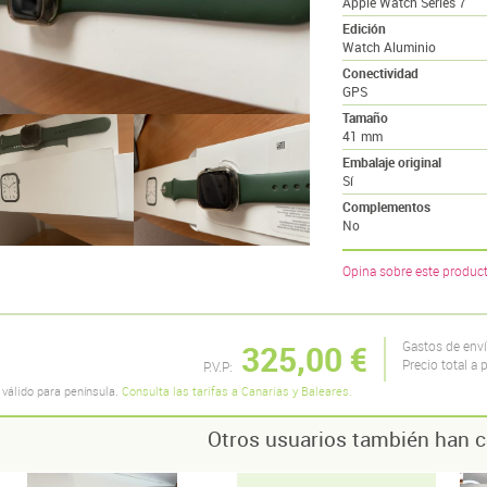
Apple Watch Series 7
Edición
Watch Aluminio
Conectividad
GPS
Tamaño
41 mm
Embalaje original
Sí
Complementos
No
Opina sobre este produc
325,00 €
Gastos de env
Precio total a 
P.V.P:
 válido para península.
Consulta las tarifas a Canarias y Baleares.
Otros usuarios también han c