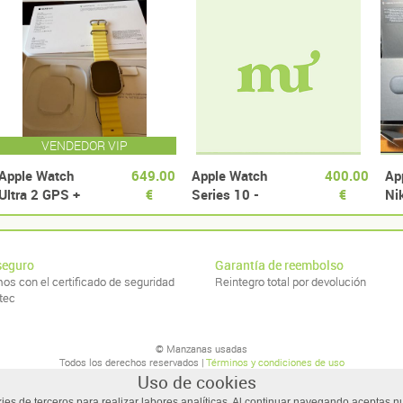
VENDEDOR VIP
Apple Watch
649.00
Apple Watch
400.00
Ap
Ultra 2 GPS +
€
Series 10 -
€
Ni
Cellular Titanio
46mm Negro
Natural 49 mm y
Correa Loop Trail
seguro
Garantía de reembolso
Azul - Apple
os con el certificado de seguridad
Reintegro total por devolución
Care
tec
© Manzanas usadas
Todos los derechos reservados |
Términos y condiciones de uso
Uso de cookies
okies de terceros para realizar labores analíticas. Al continuar navegando aceptas 