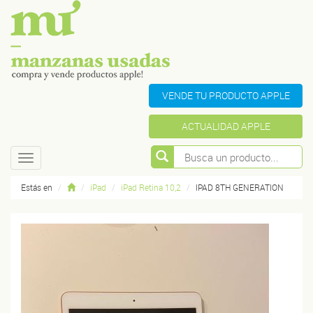
VENDE TU PRODUCTO APPLE
ACTUALIDAD APPLE
Toggle
navigation
Estás en
iPad
iPad Retina 10,2
IPAD 8TH GENERATION