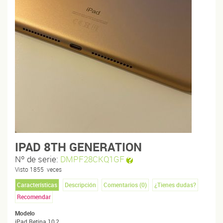
IPAD 8TH GENERATION
Nº de serie:
DMPF28CKQ1GF
Visto
1855
veces
Características
Descripción
Comentarios (
0
)
¿Tienes dudas?
Recomendar
Modelo
iPad Retina 10,2