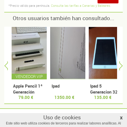
*Precio válido para península.
Consulta las tarifas a Canarias y Baleares.
Otros usuarios también han consultado...
VENDEDOR VIP
Apple Pencil 1ª
Ipad
Ipad 5
Generación
Generacion 32 Gb
79.00 €
1350.00 €
135.00 €
Uso de cookies
x
© Manzanas usadas
Este sitio web utiliza cookies de terceros para realizar labores analíticas. Al
Todos los derechos reservados |
Términos y condiciones de uso