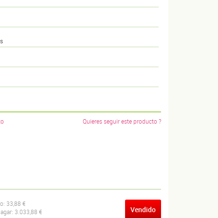
os
to
Quieres seguir este producto ?
ío:
33,88 €
Vendido
pagar:
3.033,88 €