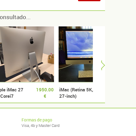
onsultado...
ple iMac 27
1950.00
iMac (Retina 5K,
299.00
Apple
 Corei7
€
27-inch)
€
perfe
8Ghz
Formas de pago
Visa, 4b y Master Card