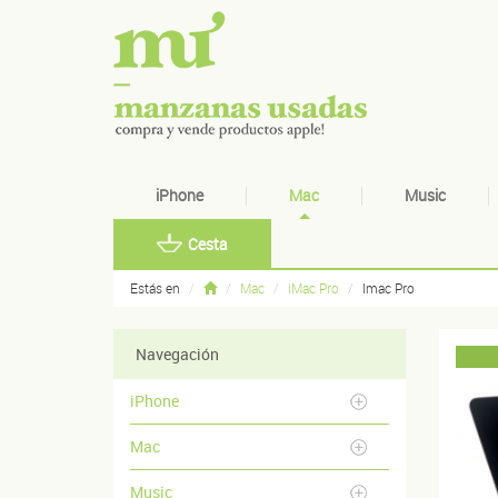
iPhone
Mac
Music
Cesta
Estás en
Mac
iMac Pro
Imac Pro
Navegación
iPhone
Mac
Music