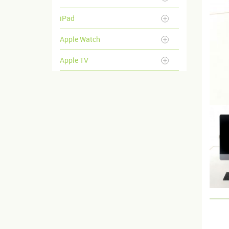
iPad
Apple Watch
Apple TV