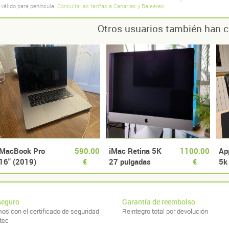
 válido para península.
Consulta las tarifas a Canarias y Baleares.
Otros usuarios también han c
MacBook Pro
590.00
iMac Retina 5K
1100.00
Ap
16" (2019)
€
27 pulgadas
€
5k
¡SOLO 206
finales 2015
3,
CICLOS DE
BATERíA!
seguro
Garantía de reembolso
os con el certificado de seguridad
Reintegro total por devolución
tec