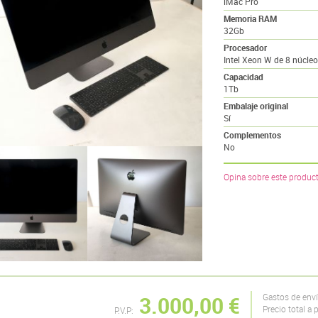
iMac Pro
Memoria RAM
32Gb
Procesador
Intel Xeon W de 8 núcle
Capacidad
1Tb
Embalaje original
Sí
Complementos
No
Opina sobre este produc
3.000,00 €
Gastos de env
Precio total a 
P.V.P: