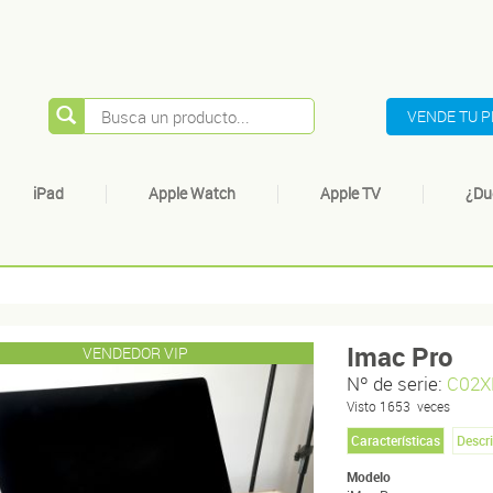
VENDE TU 
iPad
Apple Watch
Apple TV
¿Du
Imac Pro
VENDEDOR VIP
Nº de serie:
C02X
Visto
1653
veces
Características
Descr
Modelo