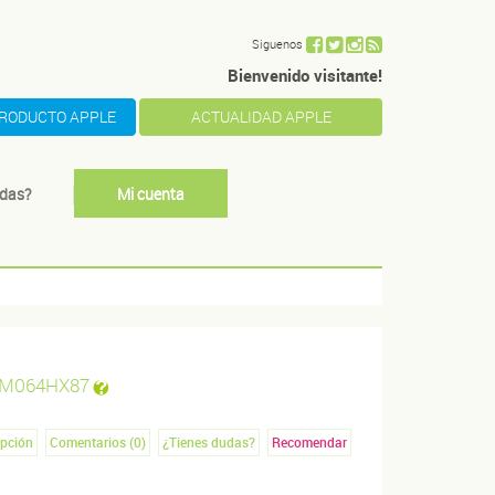
Siguenos
Bienvenido visitante!
PRODUCTO APPLE
ACTUALIDAD APPLE
das?
Mi cuenta
M064HX87
ipción
Comentarios (
0
)
¿Tienes dudas?
Recomendar