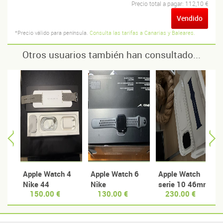
Precio total a pagar:
112,10 €
Vendido
*Precio válido para península.
Consulta las tarifas a Canarias y Baleares.
Otros usuarios también han consultado...
Apple Watch 4
Apple Watch 6
Apple Watch
Nike 44
Nike
serie 10 46mm
150.00 €
130.00 €
230.00 €
Applacare+