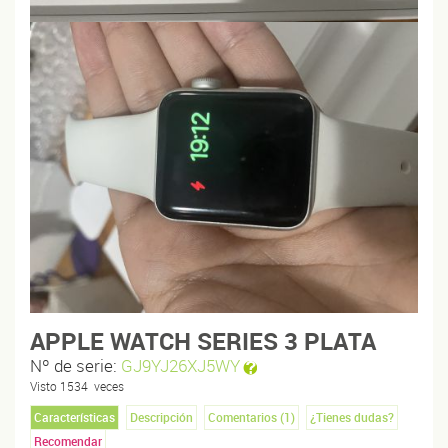
APPLE WATCH SERIES 3 PLATA
Nº de serie:
GJ9YJ26XJ5WY
Visto
1534
veces
Características
Descripción
Comentarios (
1
)
¿Tienes dudas?
Recomendar