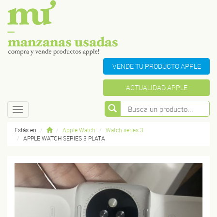
VENDE TU PRODUCTO APPLE
ACTUALIDAD APPLE
Toggle
navigation
Estás en
Apple Watch
Watch series 3
APPLE WATCH SERIES 3 PLATA