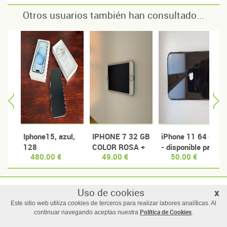
Otros usuarios también han consultado...
Iphone15, azul,
IPHONE 7 32 GB
iPhone 11 64 Gb
128
COLOR ROSA +
- disponible para
480.00 €
49.00 €
50.00 €
FUNDA
piezas
Uso de cookies
x
© Manzanas usadas
Este sitio web utiliza cookies de terceros para realizar labores analíticas. Al
Todos los derechos reservados |
Términos y condiciones de uso
Política de Cookies
continuar navegando aceptas nuestra
.