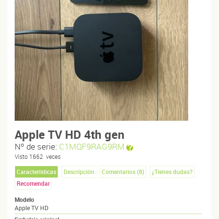
Apple TV HD 4th gen
Nº de serie:
C1MQF9RAG9RM
Visto
1662
veces
Características
Descripción
Comentarios (
8
)
¿Tienes dudas?
Recomendar
Modelo
Apple TV HD