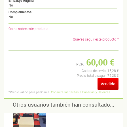
Embalaje original
No
Complementos
No
Opina sobre este producto
Quieres seguir este producto ?
60,00 €
P.V.P:
Gastos de envío:
15,28 €
Precio total a pagar:
75,28 €
Vendido
*Precio válido para península.
Consulta las tarifas a Canarias y Baleares.
Otros usuarios también han consultado...