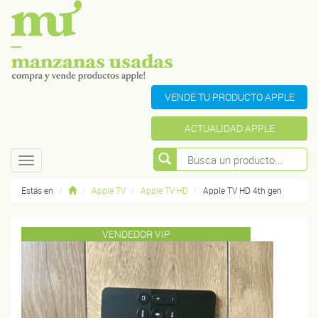
VENDE TU PRODUCTO APPLE
ACTUALIDAD APPLE
Toggle
navigation
Estás en
Apple TV
Apple TV HD
Apple TV HD 4th gen
VENDEDOR VIP