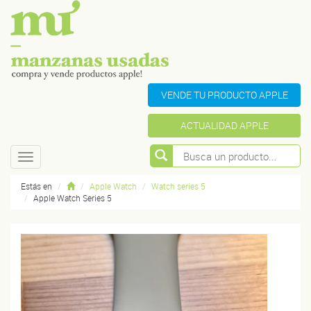
VENDE TU PRODUCTO APPLE
ACTUALIDAD APPLE
Toggle
navigation
Estás en
Apple Watch
Watch series 5
Apple Watch Series 5