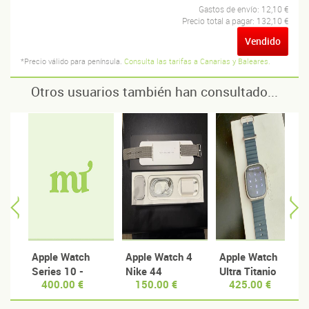
Gastos de envío:
12,10 €
Precio total a pagar:
132,10 €
Vendido
*Precio válido para península.
Consulta las tarifas a Canarias y Baleares.
Otros usuarios también han consultado...
Apple Watch
Apple Watch 4
Apple Watch
Series 10 -
Nike 44
Ultra Titanio
400.00 €
150.00 €
425.00 €
46mm Negro