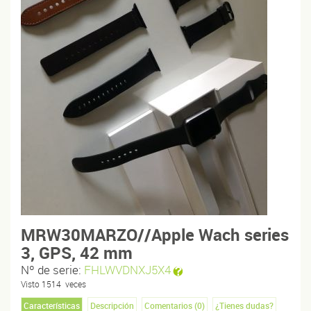
MRW30MARZO//Apple Wach series
3, GPS, 42 mm
Nº de serie:
FHLWVDNXJ5X4
Visto
1514
veces
Características
Descripción
Comentarios (
0
)
¿Tienes dudas?