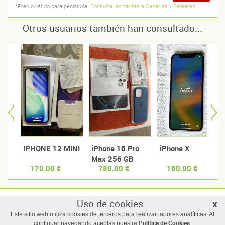
*Precio válido para península.
Consulta las tarifas a Canarias y Baleares.
Otros usuarios también han consultado...
IPHONE 12 MINI
iPhone 16 Pro
iPhone X
Max 256 GB
170.00 €
780.00 €
160.00 €
White Titanium
(Como nuevo)
Uso de cookies
x
© Manzanas usadas
Este sitio web utiliza cookies de terceros para realizar labores analíticas. Al
Todos los derechos reservados |
Términos y condiciones de uso
Política de Cookies
continuar navegando aceptas nuestra
.