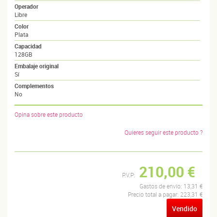
Operador
Libre
Color
Plata
Capacidad
128GB
Embalaje original
Sí
Complementos
No
Opina sobre este producto
Quieres seguir este producto ?
210,00 €
P.V.P:
Gastos de envío:
13,31 €
Precio total a pagar:
223,31 €
Vendido