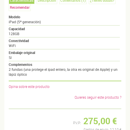
Características
Descripción
Comentarios (
1
)
¿Tienes dudas?
Recomendar
Modelo
iPad (5ª generación)
Capacidad
128GB
Conectividad
WiFi
Embalaje original
Sí
Complementos
2 fundas (una protege el ipad entero, la otra es original de Apple) y un
lápiz óptico
Opina sobre este producto
Quieres seguir este producto ?
275,00 €
P.V.P:
Gastos de envío:
12,10 €