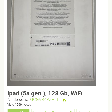
Ipad (5a gen.), 128 Gb, WiFi
Nº de serie:
GCGVR4PZHLFF
Visto
1569
veces