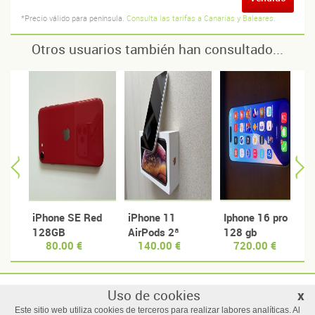
*Precio válido para península.
Consulta las tarifas a Canarias y Baleares.
Otros usuarios también han consultado...
iPhone SE Red
iPhone 11
Iphone 16 pro
128GB
AirPods 2ª
128 gb
80.00 €
140.00 €
720.00 €
Generacion SN
GRYD3G0WLX2Y
Uso de cookies
x
© Manzanas usadas
Este sitio web utiliza cookies de terceros para realizar labores analíticas. Al
Todos los derechos reservados |
Términos y condiciones de uso