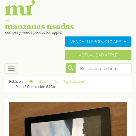
VENDE TU PRODUCTO APPLE
ACTUALIDAD APPLE
Toggle
navigation
Estás en
iPad
iPad (4ª generación)
iPad 4ª Generación 64Gb