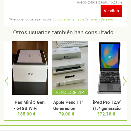
Precio total a pagar:
162,10 €
Vendido
*Precio válido para península.
Consulta las tarifas a Canarias y Baleares.
Otros usuarios también han consultado...
VENDEDOR VIP
iPad Mini 5 Gen.
Apple Pencil 1ª
iPad Pro 12,9"
- 64GB WiFi
Generación
(1.ª generación)
185.00 €
79.00 €
372.18 €