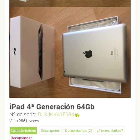
iPad 4ª Generación 64Gb
Nº de serie:
DLXJKK41F184
Visto
2861
veces
Características
Descripción
Comentarios (
2
)
¿Tienes dudas?
Recomendar