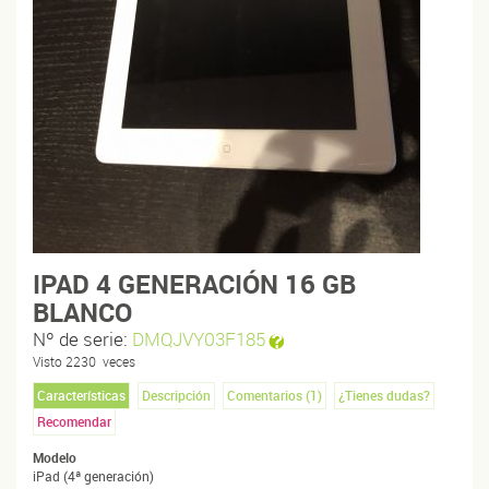
IPAD 4 GENERACIÓN 16 GB
BLANCO
Nº de serie:
DMQJVY03F185
Visto
2230
veces
Características
Descripción
Comentarios (
1
)
¿Tienes dudas?
Recomendar
Modelo
iPad (4ª generación)