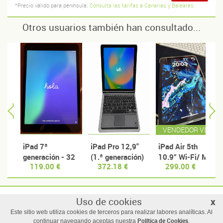
*Precio válido para península.
Consulta las tarifas a Canarias y Baleares.
Otros usuarios también han consultado...
VENDEDOR VIP
iPad 7ª
iPad Pro 12,9"
iPad Air 5th
generación - 32
(1.ª generación)
10.9” Wi-Fi/ M1/
119.00 €
372.18 €
299.00 €
GB - Wi-Fi
64GB/ Azul
Uso de cookies
x
© Manzanas usadas
Este sitio web utiliza cookies de terceros para realizar labores analíticas. Al
Todos los derechos reservados |
Términos y condiciones de uso
Política de Cookies
continuar navegando aceptas nuestra
.