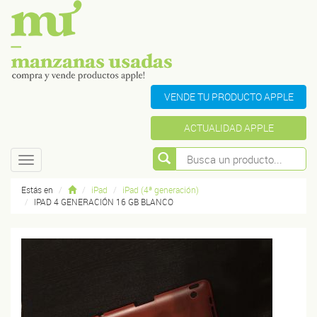
VENDE TU PRODUCTO APPLE
ACTUALIDAD APPLE
Toggle
navigation
Estás en
iPad
iPad (4ª generación)
IPAD 4 GENERACIÓN 16 GB BLANCO