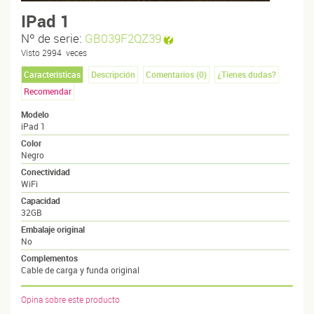
IPad 1
Nº de serie:
GB039F2QZ39
Visto
2994
veces
Características
Descripción
Comentarios (
0
)
¿Tienes dudas?
Recomendar
Modelo
iPad 1
Color
Negro
Conectividad
WiFi
Capacidad
32GB
Embalaje original
No
Complementos
Cable de carga y funda original
Opina sobre este producto