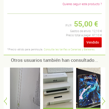
Quieres seguir este producto ?
55,00 €
P.V.P:
Gastos de envío:
12,10 €
Precio total a pagar:
67,10 €
Vendido
*Precio válido para península.
Consulta las tarifas a Canarias y Baleares.
Otros usuarios también han consultado...