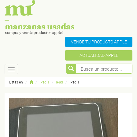
VENDE TU PRODUCTO APPLE
ACTUALIDAD APPLE
Toggle
navigation
Estás en
iPad 1
iPad
IPad 1