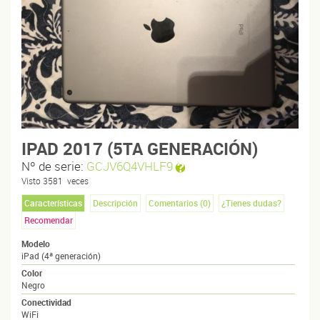
IPAD 2017 (5TA GENERACIÓN)
Nº de serie:
GCJV6Q4VHLF9
Visto
3581
veces
Características
Descripción
Comentarios (
0
)
¿Tienes dudas?
Recomendar
Modelo
iPad (4ª generación)
Color
Negro
Conectividad
WiFi