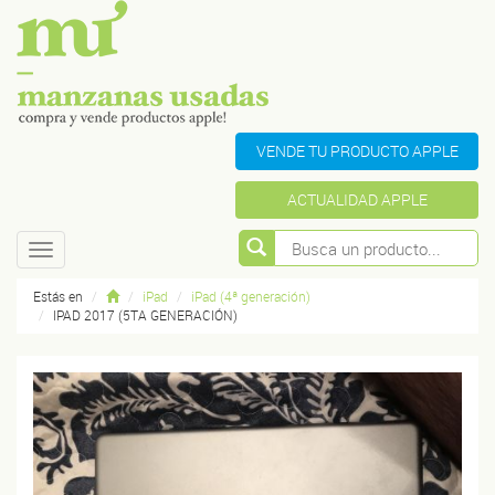
VENDE TU PRODUCTO APPLE
ACTUALIDAD APPLE
Toggle
navigation
Estás en
iPad
iPad (4ª generación)
IPAD 2017 (5TA GENERACIÓN)