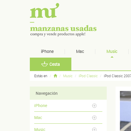
iPhone
Mac
Music
Cesta
Estás en
Music
iPod Classic
iPod Classic 200
Navegación
iPhone
Mac
Music