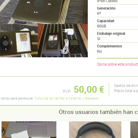
iPod Classic
Generación
6ª
Capacidad
80GB
Embalaje original
Sí
Complementos
No
Opina sobre este produc
50,00 €
Gastos de env
Precio total a 
P.V.P:
 válido para península.
Consulta las tarifas a Canarias y Baleares.
Otros usuarios también han c