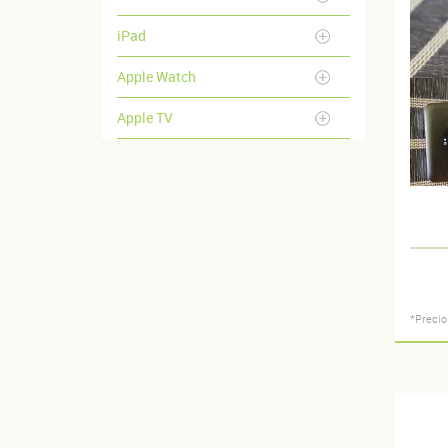
iPad
Apple Watch
Apple TV
*Precio