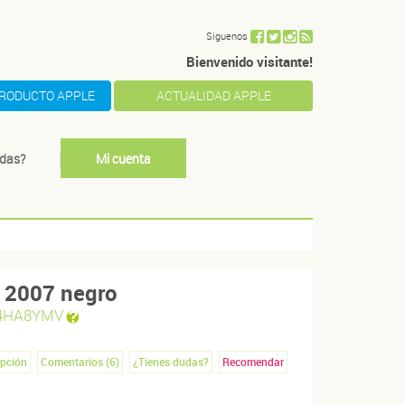
Siguenos
Bienvenido visitante!
PRODUCTO APPLE
ACTUALIDAD APPLE
das?
Mi cuenta
c 2007 negro
4HA8YMV
ipción
Comentarios (
6
)
¿Tienes dudas?
Recomendar