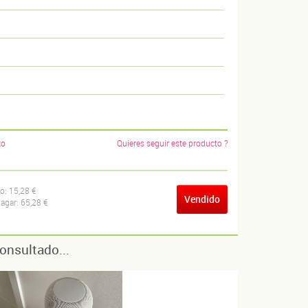
to
Quieres seguir este producto ?
ío:
15,28 €
Vendido
pagar:
65,28 €
onsultado...