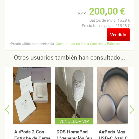
200,00 €
P.V.P:
Gastos de envío:
15,28 €
Precio total a pagar:
215,28 €
Vendido
*Precio válido para península.
Consulta las tarifas a Canarias y Baleares.
Otros usuarios también han consultado...
VENDEDOR VIP
AirPods 2 Con
DOS HomePod
AirPods Max
Estuche de Carga
1ªgeneración (en
USB-C Azul Cielo