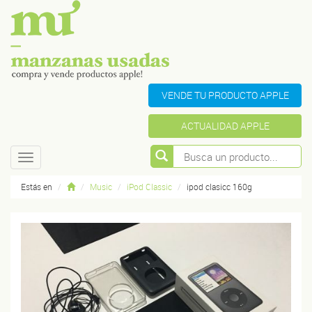
VENDE TU PRODUCTO APPLE
ACTUALIDAD APPLE
Toggle
navigation
Estás en
Music
iPod Classic
ipod clasicc 160g