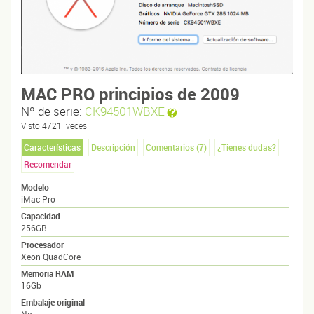
MAC PRO principios de 2009
Nº de serie:
CK94501WBXE
Visto
4721
veces
Características
Descripción
Comentarios (
7
)
¿Tienes dudas?
Recomendar
Modelo
iMac Pro
Capacidad
256GB
Procesador
Xeon QuadCore
Memoria RAM
16Gb
Embalaje original
No