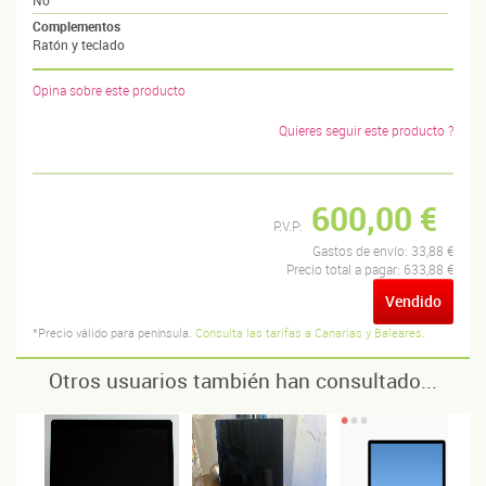
Complementos
Ratón y teclado
Opina sobre este producto
Quieres seguir este producto ?
600,00 €
P.V.P:
Gastos de envío:
33,88 €
Precio total a pagar:
633,88 €
Vendido
*Precio válido para península.
Consulta las tarifas a Canarias y Baleares.
Otros usuarios también han consultado...